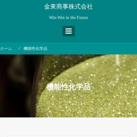
コ
金東商事株式会社
ン
テ
Win-Win in the Future
ン
ツ
へ
ス
ホーム
機能性化学品
キ
ッ
プ
機能性化学品